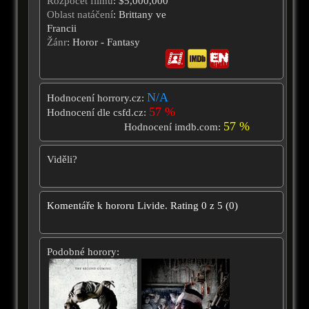
Rozpočet filmu
: $5,000,000
Oblast natáčení
: Brittany ve
Francii
Žánr
: Horor - Fantasy
N/A
Hodnocení horrory.cz:
57 %
Hodnocení dle csfd.cz:
57 %
Hodnocení imdb.com:
Viděli?
Komentáře k hororu
Livide.
Rating
0
z
5
(
0
)
Podobné horory: