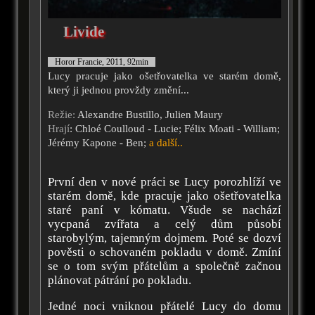
Livide
Horor Francie, 2011, 92min
Lucy pracuje jako ošetřovatelka ve starém domě,
který ji jednou provždy změní...
Režie:
Alexandre Bustillo, Julien Maury
Hrají
: Chloé Coulloud - Lucie; Félix Moati - William;
Jérémy Kapone - Ben;
a další..
První den v nové práci se Lucy porozhlíží ve
starém domě, kde pracuje jako ošetřovatelka
staré paní v kómatu. Všude se nachází
vycpaná zvířata a celý dům působí
starobylým, tajemným dojmem. Poté se dozví
pověsti o schovaném pokladu v domě. Zmíní
se o tom svým přátelům a společně začnou
plánovat pátrání po pokladu.
Jedné noci vniknou přátelé Lucy do domu