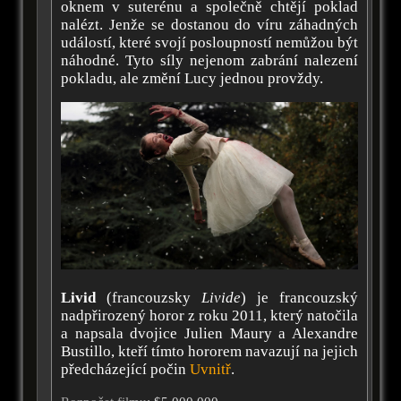
oknem v suterénu a společně chtějí poklad
nalézt. Jenže se dostanou do víru záhadných
událostí, které svojí posloupností nemůžou být
náhodné. Tyto síly nejenom zabrání nalezení
pokladu, ale změní Lucy jednou provždy.
Livid
(francouzsky
Livide
) je francouzský
nadpřirozený horor z roku 2011, který natočila
a napsala dvojice Julien Maury a Alexandre
Bustillo, kteří tímto hororem navazují na jejich
předcházející počin
Uvnitř
.