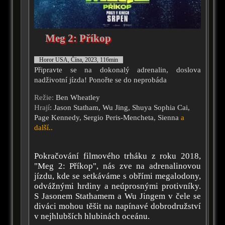
Meg 2: Příkop
Horor USA, Čína, 2023, 116min
Připravte se na dokonalý adrenalin, doslova
nadživotní jízda! Ponořte se do neprobáda
Režie:
Ben Wheatley
Hrají
: Jason Statham, Wu Jing, Shuya Sophia Cai,
Page Kennedy, Sergio Peris-Mencheta, Sienna
a
další..
Pokračování filmového trháku z roku 2018,
"Meg 2: Příkop", nás zve na adrenalinovou
jízdu, kde se setkáváme s obřími megalodony,
odvážnými hrdiny a neúprosnými protivníky.
S Jasonem Stathamem a Wu Jingem v čele se
diváci mohou těšit na napínavé dobrodružství
v nejhlubších hlubinách oceánu.