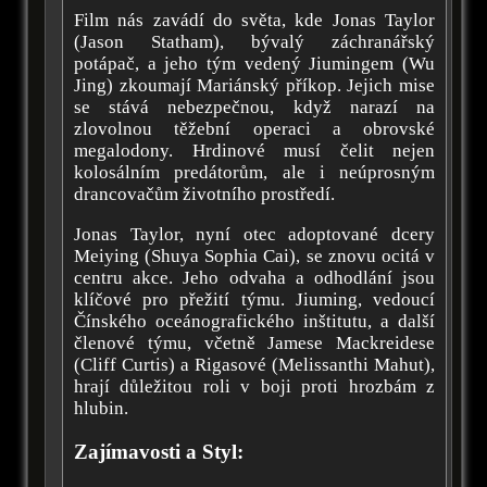
Film nás zavádí do světa, kde Jonas Taylor
(Jason Statham), bývalý záchranářský
potápač, a jeho tým vedený Jiumingem (Wu
Jing) zkoumají Mariánský příkop. Jejich mise
se stává nebezpečnou, když narazí na
zlovolnou těžební operaci a obrovské
megalodony. Hrdinové musí čelit nejen
kolosálním predátorům, ale i neúprosným
drancovačům životního prostředí.
Jonas Taylor, nyní otec adoptované dcery
Meiying (Shuya Sophia Cai), se znovu ocitá v
centru akce. Jeho odvaha a odhodlání jsou
klíčové pro přežití týmu. Jiuming, vedoucí
Čínského oceánografického inštitutu, a další
členové týmu, včetně Jamese Mackreidese
(Cliff Curtis) a Rigasové (Melissanthi Mahut),
hrají důležitou roli v boji proti hrozbám z
hlubin.
Zajímavosti a Styl: