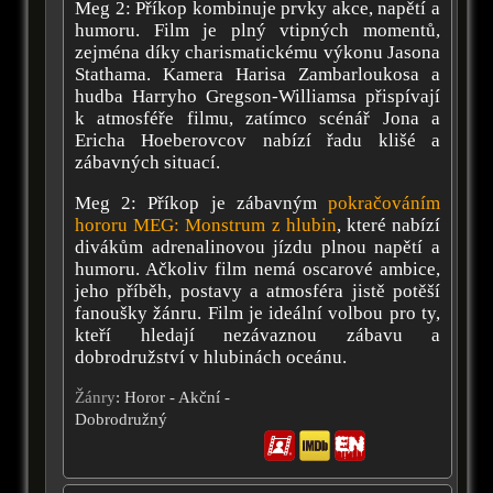
Meg 2: Příkop kombinuje prvky akce, napětí a
humoru. Film je plný vtipných momentů,
zejména díky charismatickému výkonu Jasona
Stathama. Kamera Harisa Zambarloukosa a
hudba Harryho Gregson-Williamsa přispívají
k atmosféře filmu, zatímco scénář Jona a
Ericha Hoeberovcov nabízí řadu klišé a
zábavných situací.
Meg 2: Příkop je zábavným
pokračováním
hororu MEG: Monstrum z hlubin
, které nabízí
divákům adrenalinovou jízdu plnou napětí a
humoru. Ačkoliv film nemá oscarové ambice,
jeho příběh, postavy a atmosféra jistě potěší
fanoušky žánru. Film je ideální volbou pro ty,
kteří hledají nezávaznou zábavu a
dobrodružství v hlubinách oceánu.
Žánry
: Horor - Akční -
Dobrodružný