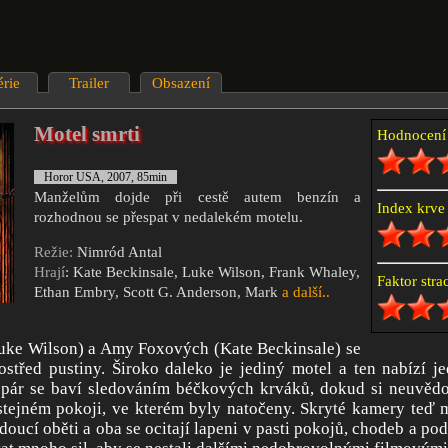
érie
Trailer
Obsazení
Motel smrti
Hodnocen
Horor USA, 2007, 85min
Manželům dojde při cestě autem benzín a
Index krv
rozhodnou se přespat v nedalekém motelu.
Režie:
Nimród Antal
Hrají
: Kate Beckinsale, Luke Wilson, Frank Whaley,
Faktor str
Ethan Embry, Scott G. Anderson, Mark
a další..
uke Wilson) a Amy Foxových (Kate Beckinsale) se
střed pustiny. Široko daleko je jediný motel a ten nabízí j
ý pár se baví sledováním béčkových krváků, dokud si neuvědo
tejném pokoji, ve kterém byly natočeny. Skryté kamery teď m
oucí oběti a oba se ocitají lapeni v pasti pokojů, chodeb a po