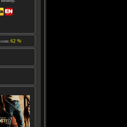
 hrdiny.
62 %
.com: