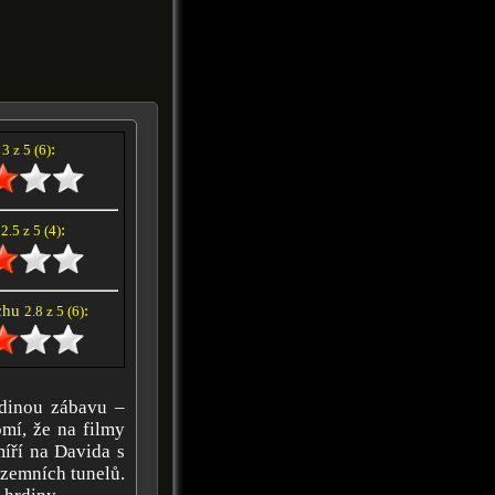
í
:
3 z 5 (6)
e
:
2.5 z 5 (4)
achu
:
2.8 z 5 (6)
edinou zábavu –
mí, že na filmy
íří na Davida s
dzemních tunelů.