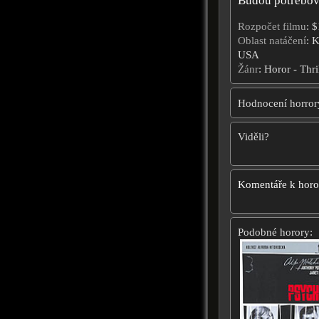
Budou potřebova
Rozpočet filmu
: 
Oblast natáčení
: K
USA
Žánr
: Horor - Thri
Hodnocení horror
Viděli?
Komentáře k hor
Podobné horory: