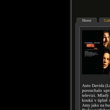
Horor
Gal
Auto Davida (L
porouchalo upro
televizi. Mlad
kouká v úplně s
Amy jako na bud