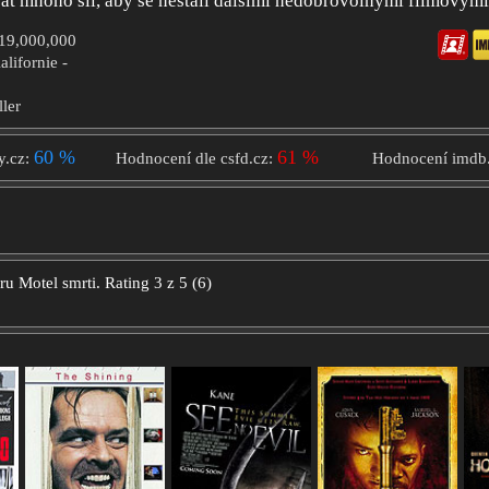
t mnoho sil, aby se nestali dalšími nedobrovolnými filmovými
$19,000,000
alifornie -
ller
60 %
61 %
y.cz:
Hodnocení dle csfd.cz:
Hodnocení imdb
oru
Motel smrti.
Rating
3
z
5
(
6
)