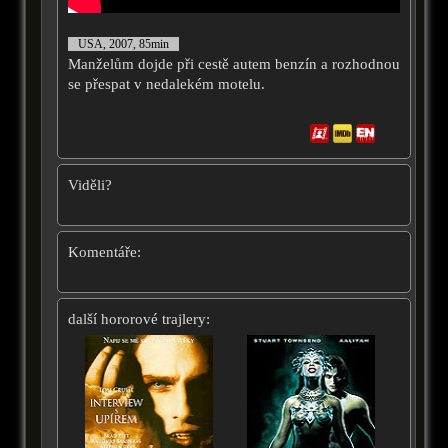
USA, 2007, 85min
Manželům dojde při cestě autem benzín a rozhodnou
se přespat v nedalekém motelu.
Viděli?
Komentáře:
další hororové trajlery: