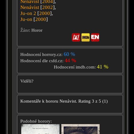
Nenávist
[
2004
],
Nenávist
[
2002
],
Ju-on 2
[
2000
],
Ju-on
[
2000
]
Žánr
: Horor
60 %
Hodnocení horrory.cz:
44 %
Hodnocení dle csfd.cz:
41 %
Hodnocení imdb.com:
Viděli?
Komentáře k hororu
Nenávist.
Rating
3
z
5
(
1
)
Podobné horory: