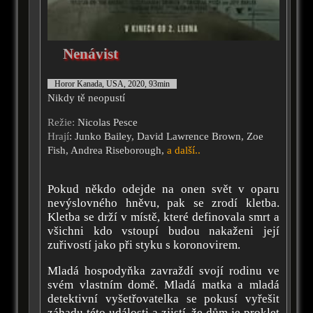
Nenávist
Horor Kanada, USA, 2020, 93min
Nikdy tě neopustí
Režie:
Nicolas Pesce
Hrají
: Junko Bailey, David Lawrence Brown, Zoe
Fish, Andrea Riseborough,
a další..
Pokud někdo odejde na onen svět v oparu
nevýslovného hněvu, pak se zrodí kletba.
Kletba se drží v místě, které definovala smrt a
všichni kdo vstoupí budou nakaženi její
zuřivostí jako při styku s koronovirem.
Mladá hospodyňka zavraždí svojí rodinu ve
svém vlastním domě. Mladá matka a mladá
detektivní vyšetřovatelka se pokusí vyřešit
záhadu této události a zjistí, že dům je proklet