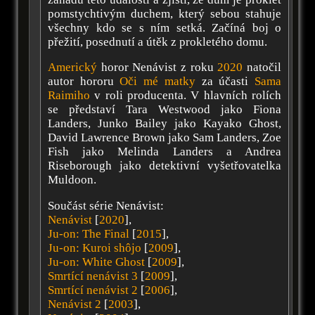
pomstychtivým duchem, který sebou stahuje
všechny kdo se s ním setká. Začíná boj o
přežití, posednutí a útěk z prokletého domu.
Americký
horor Nenávist z roku
2020
natočil
autor hororu
Oči mé matky
za účasti
Sama
Raimiho
v roli producenta. V hlavních rolích
se představí Tara Westwood jako Fiona
Landers, Junko Bailey jako Kayako Ghost,
David Lawrence Brown jako Sam Landers, Zoe
Fish jako Melinda Landers a Andrea
Riseborough jako detektivní vyšetřovatelka
Muldoon.
Součást série Nenávist:
Nenávist
[
2020
],
Ju-on: The Final
[
2015
],
Ju-on: Kuroi shôjo
[
2009
],
Ju-on: White Ghost
[
2009
],
Smrtící nenávist 3
[
2009
],
Smrtící nenávist 2
[
2006
],
Nenávist 2
[
2003
],