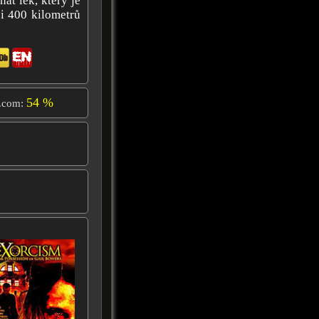
at lék, který je
si 400 kilometrů
54 %
.com: