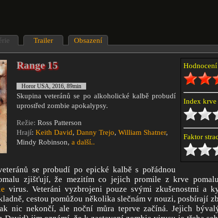
érie
Trailer
Obsazení
Range 15
Hodnocen
Horor USA, 2016, 89min
Skupina veteránů se po alkoholické kalbě probudí
Index krv
uprostřed zombie apokalypsy.
Režie:
Ross Patterson
Hrají
:
Keith David
,
Danny Trejo
,
William Shatner
,
Faktor str
Mindy Robinson,
a další..
veteránů se probudí po epické kalbě s pořádnou
malu zjišťují, že mezitím co jejich promile z krve pomalu
ie
virus. Veteráni vyzbrojeni pouze svými zkušenostmi a k
ákladně, cestou pomůžou několika slečnám v nouzi, posbírají 
ak nic nekončí, ale noční můra teprve začíná. Jejich býval