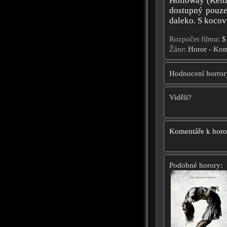
Holloway (Keith
dostupný pouze 
daleko. S kocovi
Rozpočet filmu
: 
Žánr
: Horor - Ko
Hodnocení horror
Viděli?
Komentáře k hor
Podobné horory: