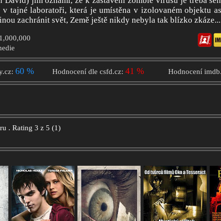
 David) jim oznámí, že k zastavení zombie virusu je třeba sehn
v tajné laboratoři, která je umístěna v izolovaném objektu a
nou zachránit svět, Země ještě nikdy nebyla tak blízko zkáze...
$1,000,000
medie
60 %
41 %
y.cz:
Hodnocení dle csfd.cz:
Hodnocení imdb
oru
.
Rating
3
z
5
(
1
)