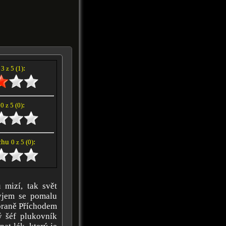
í
:
3 z 5 (1)
e
:
0 z 5 (0)
achu
:
0 z 5 (0)
 mizí, tak svět
yjem se pomalu
zbraně Příchodem
ý šéf plukovník