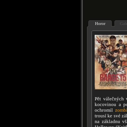
Horor
Gal
Pět válečných 
kocovinou a po
ochromil
zomb
trousí ke své z
na základnu vš