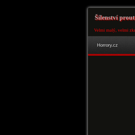
Šílenství prou
Velmi malý, velmi zk
Horrory.cz