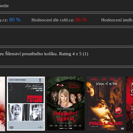
medie
80 %
66 %
y.cz:
Hodnocení dle csfd.cz:
Hodnocení imdb
oru
Šílenství proutěného košíku.
Rating
4
z
5
(
1
)