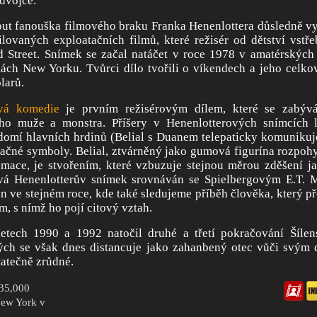
dvojče.
ut fanouška filmového braku Franka Henenlottera důsledně vy
lovaných exploatačních filmů, které režisér od dětství vstř
 Street. Snímek se začal natáčet v roce 1978 v amatérskýc
ách New Yorku. Tvůrci dílo tvořili o víkendech a jeho celko
larů.
vá komedie
je prvním režisérovým dílem, které se zabýv
o muže a monstra. Příšery v Henenlotterových snímcích l
domí hlavních hrdinů (Belial s Duanem telepaticky komunikuj
načné symboly. Belial, ztvárněný jako gumová figurína rozpo
mace, je stvořením, které vzbuzuje stejnou měrou zděšení ja
vá Henenlotterův snímek srovnáván se Spielbergovým E.T.
 ve stejném roce, kde také sledujeme příběh člověka, který 
, s nímž ho pojí citový vztah.
letech 1990 a 1992 natočil druhé a třetí pokračování Šílen
rých se však dnes distancuje jako zahanbený otec vůči svým 
tatečně zrůdné.
$35,000
New York v