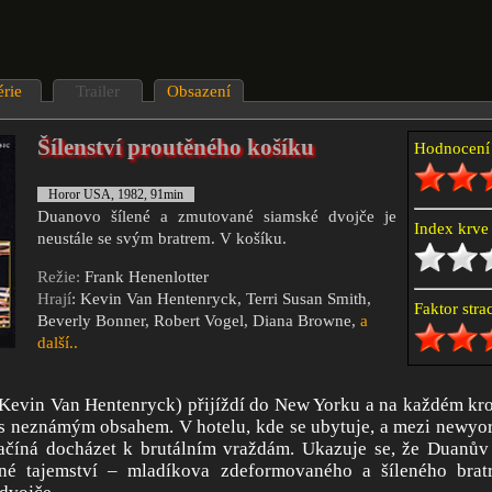
érie
Trailer
Obsazení
Šílenství proutěného košíku
Hodnocen
Horor USA, 1982, 91min
Duanovo šílené a zmutované siamské dvojče je
Index krv
neustále se svým bratrem. V košíku.
Režie:
Frank Henenlotter
Hrají
: Kevin Van Hentenryck, Terri Susan Smith,
Faktor str
Beverly Bonner, Robert Vogel, Diana Browne,
a
další..
Kevin Van Hentenryck) přijíždí do New Yorku a na každém kro
s neznámým obsahem. V hotelu, kde se ubytuje, a mezi newyor
začíná docházet k brutálním vraždám. Ukazuje se, že Duanův
né tajemství – mladíkova zdeformovaného a šíleného bratr