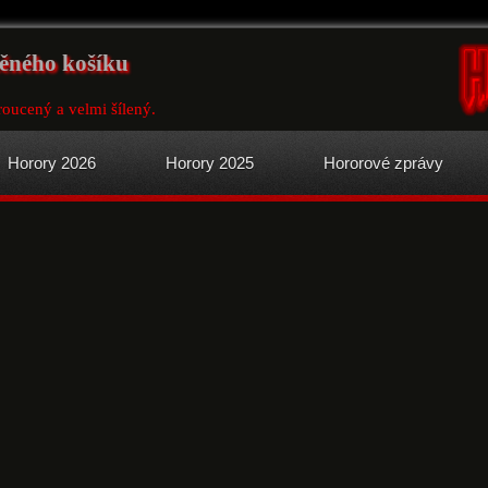
těného košíku
roucený a velmi šílený.
Horory 2026
Horory 2025
Hororové zprávy