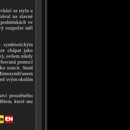
chází ze stylu a
ebával na slavné
h podmínkách ve
vý rozpočet měl
á symbiotickým
ze chápat jako
e), ovšem nikdy
hybovaná pomocí
ko soucit. Snad
 Mimozemšťanem
před svým okolím
ství proutěného
dětem, které mu