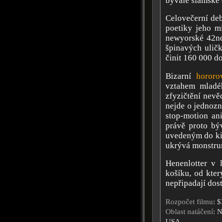
bývalé siamské 
Celovečerní deb
poetiky jeho mi
newyorské 42nd
špinavých uličk
činit 160 000 do
Bizarní
hororo
vztahem mladéh
zfyzičtění nevě
nejde o jednoz
stop-motion ani
právě proto bý
uvedeným do kin
ukrývá monstrum
Henenlotter v 
košíku, od kte
nepřipadají dos
Rozpočet filmu
: 
Oblast natáčení
: 
USA