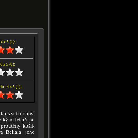
í
:
4 z 5 (1)
e
:
0 z 5 (0)
achu
:
4 z 5 (1)
ku s sebou nosí
skými lékaři po
 proutěný košík
a Beliala, jeho