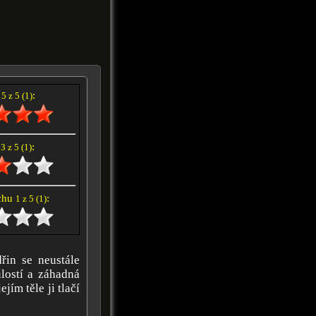
í
:
5 z 5 (1)
e
:
3 z 5 (1)
achu
:
1 z 5 (1)
in se neustále
ulostí a záhadná
jím těle ji tlačí