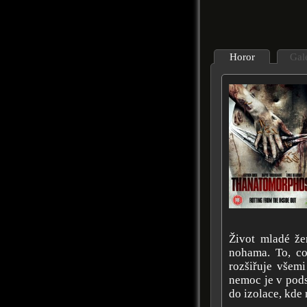
Horor
Gal
Život mladé že
nohama. To, co
rozšiřuje všemi
nemoc je v podst
do izolace, kde