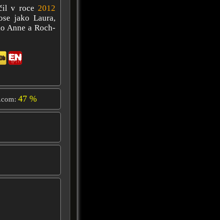
čil v roce
2012
ose jako Laura,
ko Anne a Roch-
47 %
.com: