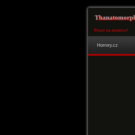
Thanatomorp
Pozor na nemoce!
Horrory.cz