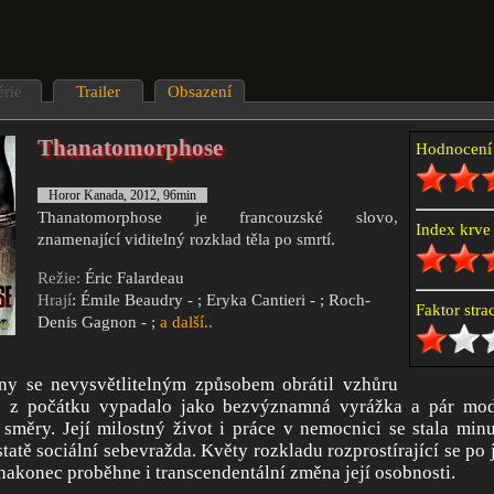
érie
Trailer
Obsazení
Thanatomorphose
Hodnocen
Horor Kanada, 2012, 96min
Thanatomorphose je francouzské slovo,
Index krv
znamenající viditelný rozklad těla po smrtí.
Režie:
Éric Falardeau
Hrají
: Émile Beaudry - ; Eryka Cantieri - ; Roch-
Faktor str
Denis Gagnon - ;
a další..
ny se nevysvětlitelným způsobem obrátil vzhůru
 z počátku vypadalo jako bezvýznamná vyrážka a pár modř
 směry. Její milostný život i práce v nemocnici se stala min
atě sociální sebevražda. Květy rozkladu rozprostírající se po je
 nakonec proběhne i transcendentální změna její osobnosti.