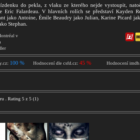
ízdenku do pekla, z vlaku ze kterého nejde vystoupit, nato
e Eric Falardeau. V hlavních rolích se představí Kayden R
t jako Antoine, Émile Beaudry jako Julian, Karine Picard ja
ako Stephan.
Montréal v
a
ller
100 %
45 %
y.cz:
Hodnocení dle csfd.cz:
Hodnocení imdb
oru
.
Rating
5
z
5
(
1
)