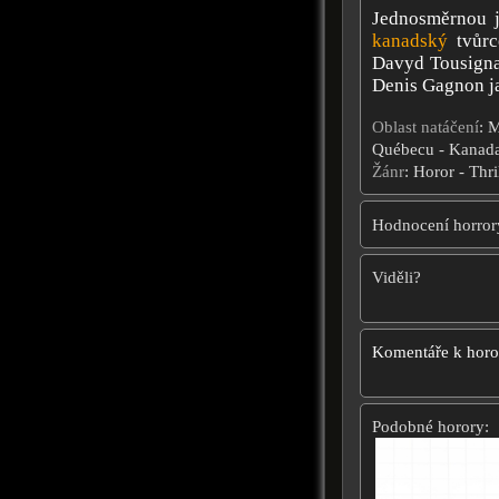
Jednosměrnou j
kanadský
tvůrc
Davyd Tousignan
Denis Gagnon j
Oblast natáčení
: 
Québecu - Kanad
Žánr
: Horor - Thri
Hodnocení horror
Viděli?
Komentáře k hor
Podobné horory: