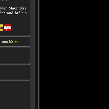
Tyler MacIntyre.
debrand hrála v
62 %
.com: