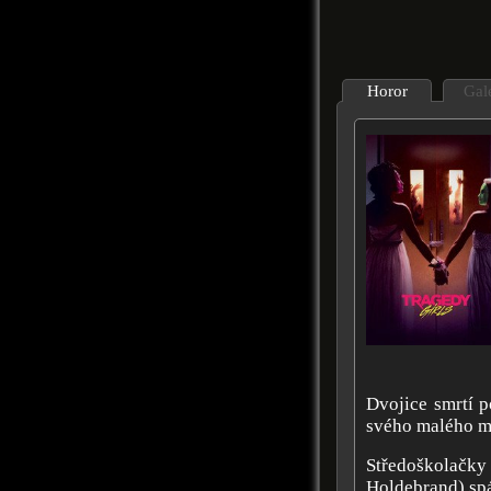
Horor
Gal
Dvojice smrtí p
svého malého mě
Středoškolačk
Holdebrand) spá