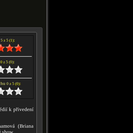
í
:
5 z 5 (1)
e
:
0 z 5 (0)
achu
:
0 z 5 (0)
édií k přivedení
hamová (Briana
é show.