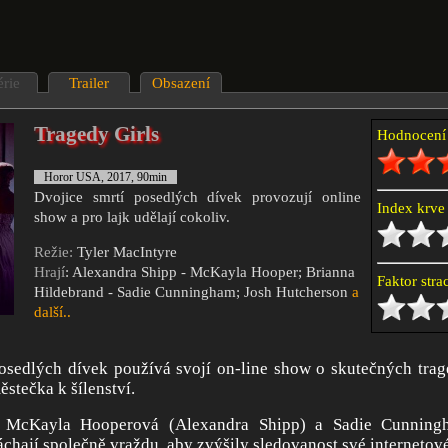
érie
Trailer
Obsazení
Tragedy Girls
Hodnocen
Horor USA, 2017, 90min
Dvojice smrtí posedlých dívek provozují online
Index krv
show a pro lajk udělají cokoliv.
Režie:
Tyler MacIntyre
Hrají
: Alexandra Shipp - McKayla Hooper; Brianna
Faktor str
Hildebrand - Sadie Cunningham; Josh Hutcherson
a
další..
osedlých dívek používá svojí on-line show o skutečných trag
stečka k šílenství.
y McKayla Hooperová (Alexandra Shipp) a Sadie Cunning
chají společně vraždu, aby zvýšily sledovanost své internetov