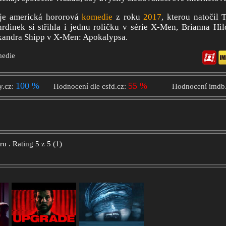
je americká hororová
komedie
z roku
2017
, kterou natočil 
dinek si střihla i jednu roličku v série X-Men, Brianna Hil
xandra Shipp v X-Men: Apokalypsa.
medie
100 %
55 %
y.cz:
Hodnocení dle csfd.cz:
Hodnocení imdb
oru
.
Rating
5
z
5
(
1
)