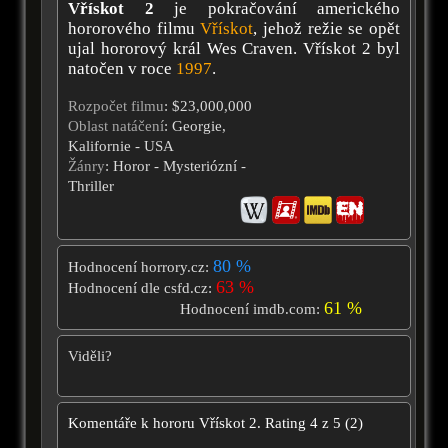
Vřískot 2
je pokračování amerického
hororového filmu
Vřískot
, jehož režie se opět
ujal hororový král Wes Craven. Vřískot 2 byl
natočen v roce
1997
.
Rozpočet filmu
: $23,000,000
Oblast natáčení
: Georgie,
Kalifornie - USA
Žánry
: Horor - Mysteriózní -
Thriller
80 %
Hodnocení horrory.cz:
63 %
Hodnocení dle csfd.cz:
61 %
Hodnocení imdb.com:
Viděli?
Komentáře k hororu
Vřískot 2.
Rating
4
z
5
(
2
)