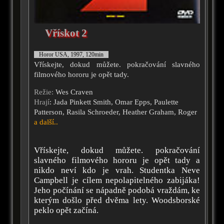
Vřískot 2
Horor USA, 1997, 120min
Vřískejte, dokud můžete. pokračování slavného
filmového hororu je opět tady.
Režie:
Wes Craven
Hrají
: Jada Pinkett Smith, Omar Epps, Paulette
Patterson, Rasila Schroeder, Heather Graham, Roger
a další..
Vřískejte, dokud můžete. pokračování
slavného filmového hororu je opět tady a
nikdo neví kdo je vrah. Studentka Neve
Campbell je cílem nepolapitelného zabijáka!
Jeho počínání se nápadně podobá vraždám, ke
kterým došlo před dvěma lety. Woodsborské
peklo opět začíná.