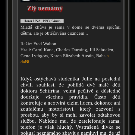
Zlý neznámý
Horor USA, 1993, 94min
Mladá chůva je sama v domě se dvěma spícími
dětmi, ale je obtěžována cizincem ..
Režie:
Fred Walton
Hrají
: Carol Kane, Charles Durning, Jill Schoelen,
Gene Lythgow, Karen Elizabeth Austin, Babs
a
další..
Když ostýchavá studentka Julie na poslední
chvíli souhlasí, že pohlídá dvě malé děti
doktora Schifrina, velmi pečlivě a důsledně
dodržuje všechna pravidla. Často děti
kontroluje a neotvírá cizím lidem, dokonce ani
zoufalému motoristovi, který zazvoní s
prosbou, aby by si mohl zavolat odtahovou
službu. Nabídne mu, že zatelefonuje sama,
telefon je však hluchý. Vystrašená dívka se
pokusí neznámého zbavit a namluví mu, že už