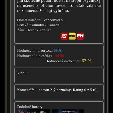
jim skutečně podaří dostat na stopu psychicky
narušeného břichomluvce. To však zdaleka
neznamená, že mají vyhráno.
Oblast natáčení
: Vancouver v
Britské Kolumbii - Kanada
Žánr
: Horor - Thriller
N/A
Hodnocení horrory.cz:
64 %
Hodnocení dle csfd.cz:
62 %
Hodnocení imdb.com:
Viděli?
Komentáře k hororu
Zlý neznámý.
Rating
0
z
5
(
0
)
Podobné horory: