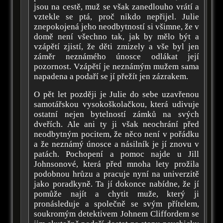
jsou na cestě, muž se však zanedlouho vrátí a
vztekle se ptá, proč nikdo nepřijel. Julie
znepokojená jeho neodbytností si všimne, že v
domě není všechno tak, jak by mělo být a
vzápětí zjistí, že děti zmizely a vše byl jen
záměr neznámého únosce odlákat její
pozornost. Vzápětí je neznámým mužem sama
napadena a podaří se jí přežít jen zázrakem.
O pět let později je Julie do sebe uzavřenou
samotářskou vysokoškolačkou, která udivuje
ostatní nejen bytelností zámků na svých
dveřích. Ale ani ty ji však neochrání před
neodbytným pocitem, že něco není v pořádku
a že neznámý únosce a násilník je jí znovu v
patách. Pochopení a pomoc najde u Jill
Johnsonové, která před mnoha lety prožila
podobnou hrůzu a pracuje nyní na univerzitě
jako poradkyně. Ta jí dokonce nabídne, že jí
pomůže najít a chytit muže, který ji
pronásleduje a společně se svým přítelem,
soukromým detektivem Johnem Cliffordem se