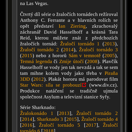
na Las Vegas.
Čtvrtý díl série o žraločích tornádech režíroval
Anthony C. Ferrante a v hlavních rolích se
opět představí
Ian Ziering
, zkrachovalý
záchranář David Hasselhoff a krásná Tara
Reid, kterou můžete znát z předchozích
žraločích tornád:
Žraločí tornádo 1
(
2013
),
Žraločí tornádo 2
(
2014
),
Žraločí tornádo 3
(
2015
) nebo z hororů
Sám v temnotě
(
2005
),
Temná legenda
či
Zmije útočí
(
2008
). Plavčík
Hasselhoff se vody jen tak nevzdá a tak se sem
tam mihne kolem vody jako třeba v
Piraňa
3DD
(
2012
). Plakát hororu má parodovat film
Star Wars: síla se probouzí
(www.div.cz).
Produkce natáčení se tradičně ujmula
společnost Asylum a televizní stanice Syfy.
Série Sharknado:
Žralokonádo 1
[
2013
],
Žraločí tornádo 2
[
2014
],
Sharknado 3
[
2015
],
Žraločí tornádo 4
[
2016
],
Žraločí tornádo 5
[
2017
],
Žraločí
tornádo 6
[
2018
]