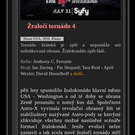
Žraločí tornádo 4
Horor USA, 2016, 85min
Tornádo žraloků je zpět a nepomůže ani
sofistikovaná obrana. Žralokonádo opět řádí.
Režie:
Anthony C. Ferrante
Hrají
: Ian Ziering - Fin Shepard; Tara Reid - April
Wexler; David Hasselhoff
a další..
pěti lety spustošilo žralokonádo hlavní město
USA - Washington a od té doby se obrana
Země posunulo o notný kus dál. Společnost
Astro-X vyvinula revoluční obranný štít se
stabilizátory nazývané Astro-pody se kterými
zlikviduje všechny možné nastíněné scénáře
formací žralokonád. Jenže evoluci nelze
zastavit a tak zcela nové žraločí tornádo míří