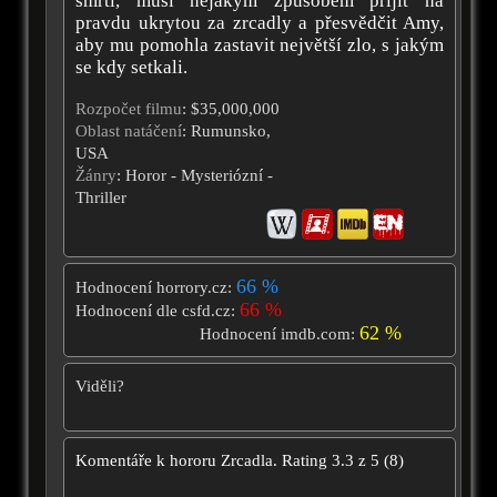
smrtí, musí nějakým způsobem přijít na
pravdu ukrytou za zrcadly a přesvědčit Amy,
aby mu pomohla zastavit největší zlo, s jakým
se kdy setkali.
Rozpočet filmu
: $35,000,000
Oblast natáčení
: Rumunsko,
USA
Žánry
: Horor - Mysteriózní -
Thriller
66 %
Hodnocení horrory.cz:
66 %
Hodnocení dle csfd.cz:
62 %
Hodnocení imdb.com:
Viděli?
Komentáře k hororu
Zrcadla.
Rating
3.3
z
5
(
8
)