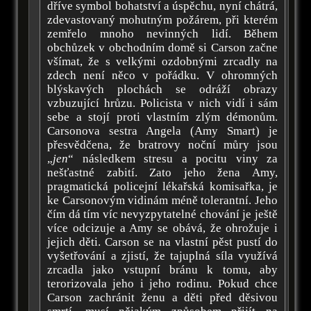
dříve symbol bohatství a úspěchu, nyní chátrá,
zdevastovaný mohutným požárem, při kterém
zemřelo mnoho nevinných lidí. Během
obchůzek v obchodním domě si Carson začne
všímat, že s velkými ozdobnými zrcadly na
zdech není něco v pořádku. V ohromných
blýskavých plochách se odráží obrazy
vzbuzující hrůzu. Policista v nich vidí i sám
sebe a stojí proti vlastním zlým démonům.
Carsonova sestra Angela (Amy Smart) je
přesvědčena, že bratrovy noční můry jsou
„
jen
“ následkem stresu a pocitu viny za
nešťastné zabití. Zato jeho žena Amy,
pragmatická policejní lékařská komisařka, je
ke Carsonovým vidinám méně tolerantní. Jeho
čím dá tím víc nevyzpytatelné chování je ještě
více odcizuje a Amy se obává, že ohrožuje i
jejich děti. Carson se na vlastní pěst pustí do
vyšetřování a zjistí, že tajuplná síla využívá
zrcadla jako vstupní bránu k tomu, aby
terorizovala jeho i jeho rodinu. Pokud chce
Carson zachránit ženu a děti před děsivou