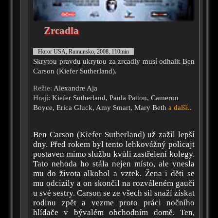
Zrcadla
Horor USA, Rumunsko, 2008, 110min
Skrytou pravdu ukrytou za zrcadly musí odhalit Ben
Carson (Kiefer Sutherland).
Režie:
Alexandre Aja
Hrají
: Kiefer Sutherland, Paula Patton, Cameron
Boyce, Erica Gluck, Amy Smart, Mary Beth
a další..
Ben Carson (Kiefer Sutherland) už zažil lepší
dny. Před rokem byl tento lehkovážný policajt
postaven mimo službu kvůli zastřelení kolegy.
Tato nehoda ho stála nejen místo, ale vnesla
mu do života alkohol a vztek. Žena i děti se
mu odcizily a on skončil na rozváleném gauči
u své sestry. Carson se ze všech sil snaží získat
rodinu zpět a vezme proto práci nočního
hlídače v bývalém obchodním domě. Ten,