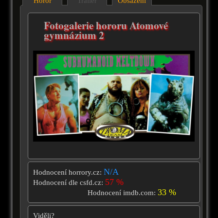
Horor
Trailer
Obsazení
Fotogalerie hororu Atomové
gymnázium 2
N/A
Hodnocení horrory.cz:
57 %
Hodnocení dle csfd.cz:
33 %
Hodnocení imdb.com:
Viděli?