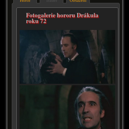
Horor
Trailer
Obsazení
Fotogalerie hororu Drákula
roku 72