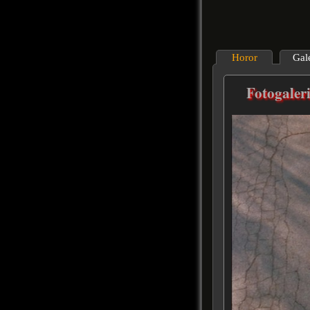
Horor
Gal
Fotogaler