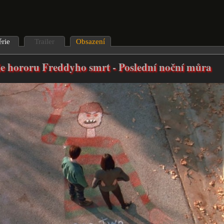
érie
Trailer
Obsazení
ie hororu Freddyho smrt - Poslední noční můra