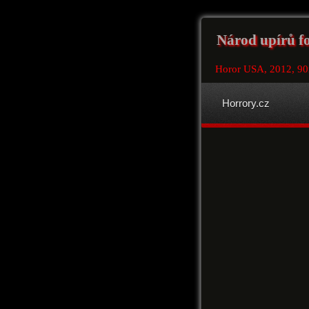
Národ upírů fo
Horor USA, 2012, 9
Horrory.cz