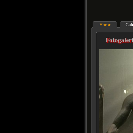
Horor
Gal
Fotogaler