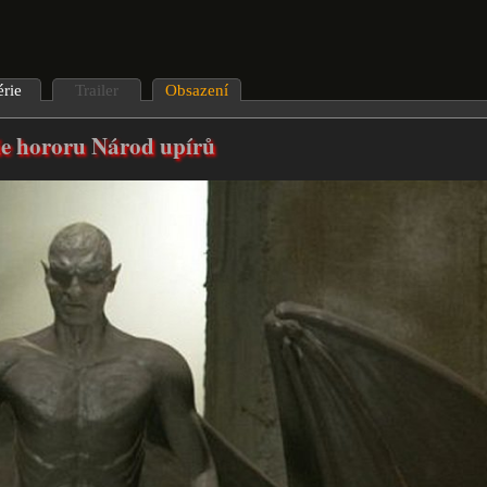
érie
Trailer
Obsazení
ie hororu Národ upírů