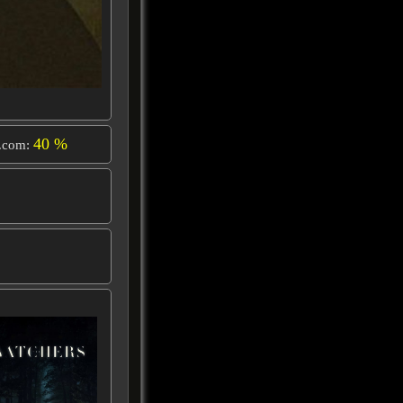
40 %
.com: