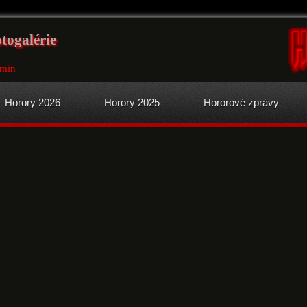
togalérie
0min
Horory 2026
Horory 2025
Hororové zprávy