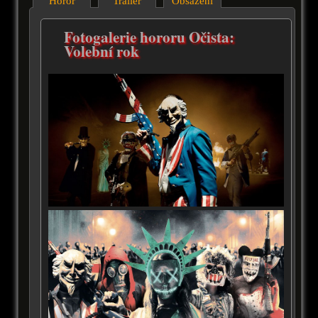
Horor
Trailer
Obsazení
Fotogalerie hororu Očista:
Volební rok