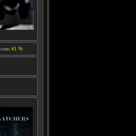
41 %
.com: