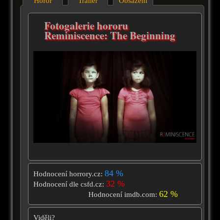
Horor
Trailer
Obsazení
Fotogalerie hororu
Reminiscence: The Beginning
84 %
Hodnocení horrory.cz:
32 %
Hodnocení dle csfd.cz:
62 %
Hodnocení imdb.com:
Viděli?