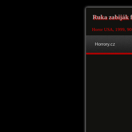
Ruka zabiják f
Horor USA, 1999, 9
Horrory.cz