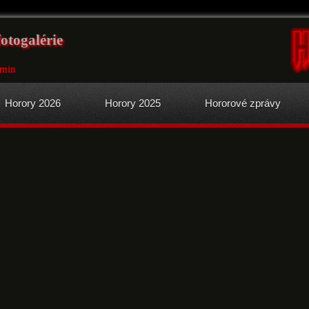
otogalérie
0min
Horory 2026
Horory 2025
Hororové zprávy