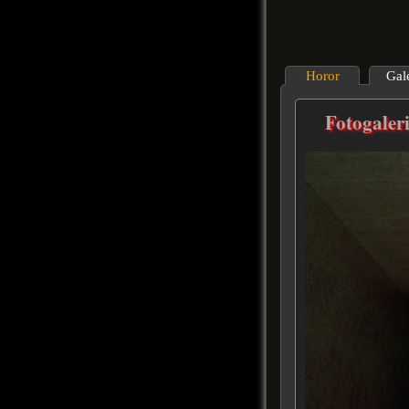
Horor
Gal
Fotogaler