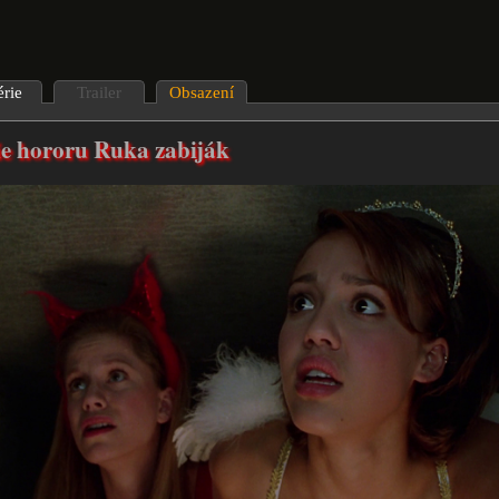
érie
Trailer
Obsazení
ie hororu Ruka zabiják