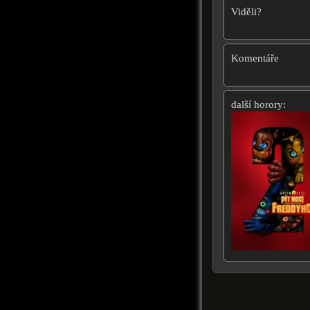
Viděli?
Komentáře
další horory: