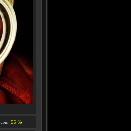
55 %
.com: