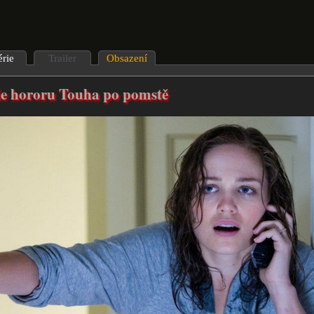
érie
Trailer
Obsazení
ie hororu Touha po pomstě