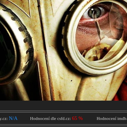
N/A
65 %
y.cz:
Hodnocení dle csfd.cz:
Hodnocení imdb