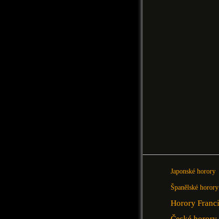
Japonské horory
Španělské horory
Horory Franc
České horory