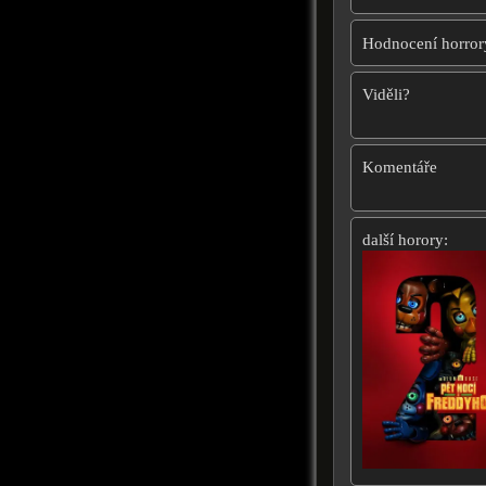
Hodnocení horror
Viděli?
Komentáře
další horory: