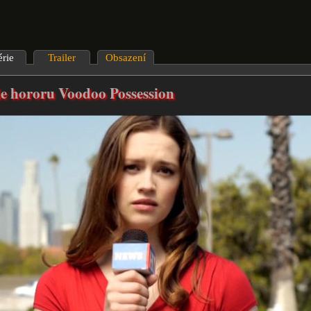
érie
Trailer
Obsazení
ie hororu Voodoo Possession