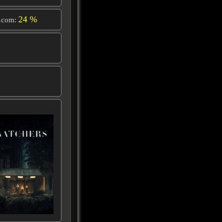
24 %
.com: