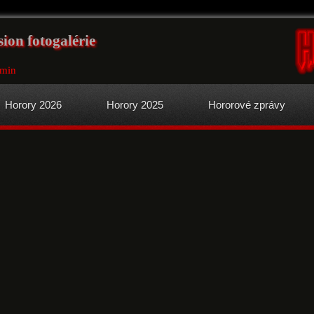
ion fotogalérie
4min
Horory 2026
Horory 2025
Hororové zprávy