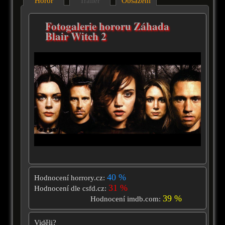
Horor
Trailer
Obsazení
Fotogalerie hororu Záhada
Blair Witch 2
40 %
Hodnocení horrory.cz:
31 %
Hodnocení dle csfd.cz:
39 %
Hodnocení imdb.com:
Viděli?