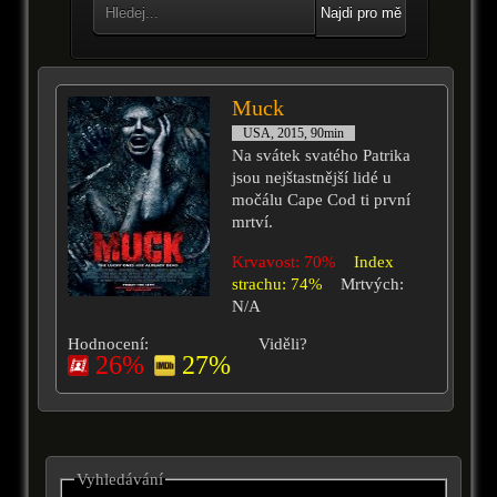
Najdi pro mě
Muck
USA, 2015, 90min
Na svátek svatého Patrika
jsou nejštastnější lidé u
močálu Cape Cod ti první
mrtví.
Krvavost: 70%
Index
strachu: 74%
Mrtvých:
N/A
Hodnocení:
Viděli?
26%
27%
Vyhledávání