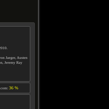
 2010.
ron Jaeger, Austen
on, Jeremy Ray
36 %
.com: