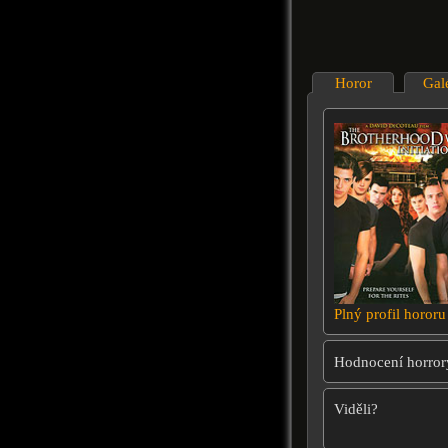
Horor
Gal
Plný profil hororu
Hodnocení horror
Viděli?