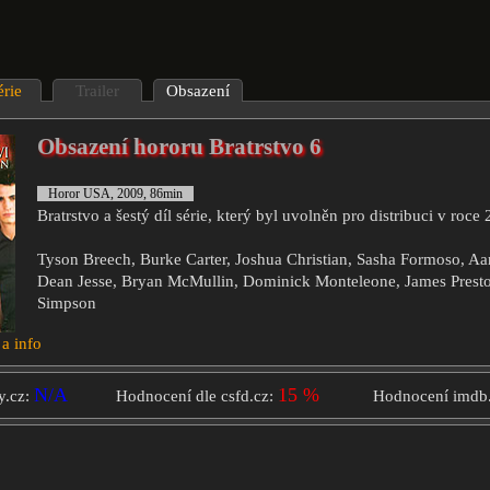
érie
Trailer
Obsazení
Obsazení hororu Bratrstvo 6
Horor USA, 2009, 86min
Bratrstvo a šestý díl série, který byl uvolněn pro distribuci v roce
Tyson Breech, Burke Carter, Joshua Christian, Sasha Formoso, Aa
Dean Jesse, Bryan McMullin, Dominick Monteleone, James Prest
Simpson
 a info
N/A
15 %
y.cz:
Hodnocení dle csfd.cz:
Hodnocení imdb