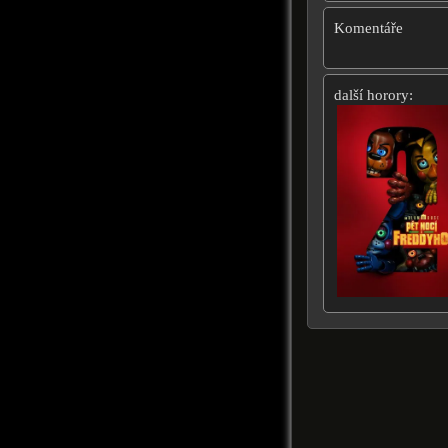
Komentáře
další horory: