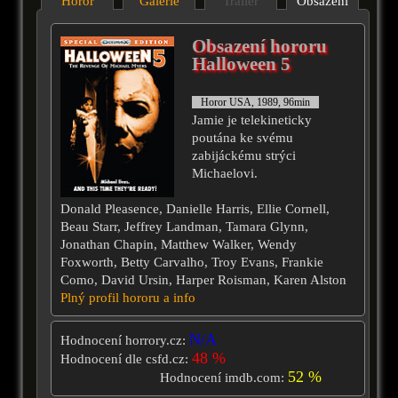
Horor
Galérie
Trailer
Obsazení
Obsazení hororu
Halloween 5
Horor USA, 1989, 96min
Jamie je telekineticky
poutána ke svému
zabijáckému strýci
Michaelovi.
Donald Pleasence, Danielle Harris, Ellie Cornell,
Beau Starr, Jeffrey Landman, Tamara Glynn,
Jonathan Chapin, Matthew Walker, Wendy
Foxworth, Betty Carvalho, Troy Evans, Frankie
Como, David Ursin, Harper Roisman, Karen Alston
Plný profil hororu a info
N/A
Hodnocení horrory.cz:
48 %
Hodnocení dle csfd.cz:
52 %
Hodnocení imdb.com: