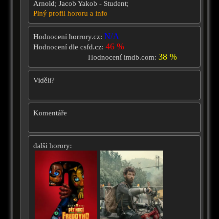
Arnold; Jacob Yakob - Student;
Plný profil hororu a info
N/A
Hodnocení horrory.cz:
46 %
Hodnocení dle csfd.cz:
38 %
Hodnocení imdb.com:
Viděli?
Komentáře
další horory: