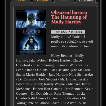
Horor
Galérie
Trailer
Obsazení
Obsazení hororu
The Haunting of
Molly Hartley
Horor USA, 2008, 82min
Molly v nové škole má
potíže se spolužáky, se svojí
minulostí i jedním duchem.
Haley Bennett - Molly
Hartley; Jake Weber - Robert Hartley; Chace
Crawford - Joseph Young; Shannon Woodward -
Leah; Shanna Collins - Alexis; AnnaLyne McCord -
Suzie; Marin Hinkle - Jane Hartley; Nina Siemaszko
- Dr. Emerson; Josh Stewart - Mr. Draper; Jessica
Lowndes - Laurel; Randy Wayne - Michael; Jamie
McShane - Father; Ron Canada - Mr. Bennett; Kevin
Cooney - Dr. Donaldson; Ross Thomas - Jock;
Charles Rahi Chun - Doctor; John Newton - Mr.
Young; Pete Shilaimon - Man; Lili Asvar - Susie