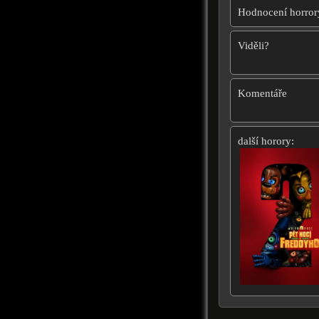
Hodnocení horror
Viděli?
Komentáře
další horory: