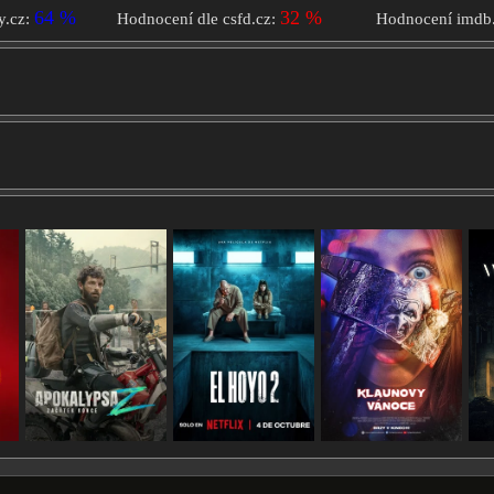
64 %
32 %
y.cz:
Hodnocení dle csfd.cz:
Hodnocení imdb