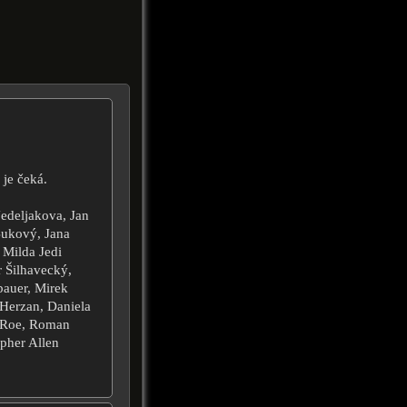
 je čeká.
edeljakova, Jan
Bukový, Jana
 Milda Jedi
r Šilhavecký,
bauer, Mirek
 Herzan, Daniela
k Roe, Roman
opher Allen