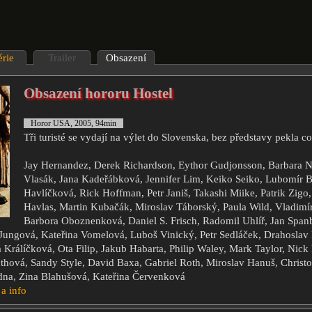
érie
Trailer
Obsazení
Obsazení hororu Hostel
Horor USA, 2005, 94min
Tři turisté se vydají na výlet do Slovenska, bez představy pekla co
Jay Hernandez, Derek Richardson, Eythor Gudjonsson, Barbara N
Vlasák, Jana Kadeřábková, Jennifer Lim, Keiko Seiko, Lubomír 
Havlíčková, Rick Hoffman, Petr Janiš, Takashi Miike, Patrik Zigo,
Havlas, Martin Kubačák, Miroslav Táborský, Paula Wild, Vladimí
Barbora Oboznenková, Daniel S. Frisch, Radomil Uhlíř, Jan Span
 Jungová, Kateřina Vomelová, Luboš Vinický, Petr Sedláček, Drahoslav
 Králíčková, Ota Filip, Jakub Habarta, Philip Waley, Mark Taylor, Nic
othová, Sandy Style, David Baxa, Gabriel Roth, Miroslav Hanuš, Christ
dna, Zina Blahušová, Kateřina Červenková
 a info