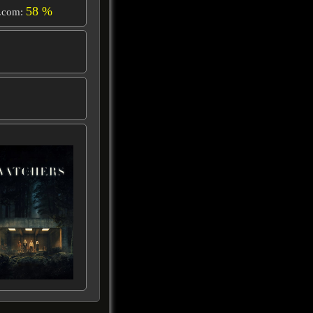
58 %
.com: