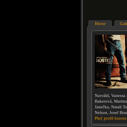
Horor
Gal
Navrátil, Vanessa
Bakerová, Martina
Janečka, Natali T
Nelson, Josef Bra
Plný profil hororu