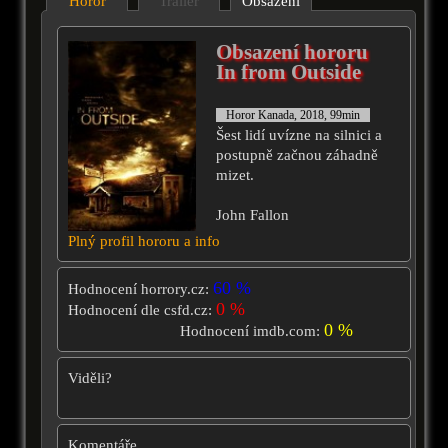
Horor
Trailer
Obsazení
Obsazení hororu
In from Outside
Horor Kanada, 2018, 99min
Šest lidí uvízne na silnici a
postupně začnou záhadně
mizet.
John Fallon
Plný profil hororu a info
60 %
Hodnocení horrory.cz:
0 %
Hodnocení dle csfd.cz:
0 %
Hodnocení imdb.com:
Viděli?
Komentáře