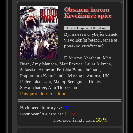
Obsazení hororu
Krvežíznivé opice
Horor Thajsko, 2007, 90min
Byl nalezen chybějící článek
v evolučním řetězci, jenže je
poněkud krvežíznivý.
F. Murray Abraham, Matt
Ryan, Amy Manson, Matt Reeves, Laura Aikman,
Sebastian Armesto, Freishia Bomanbehram,
Prapimporn Karnchanda, Mascagni Andrea, Ulf
Peder Johansson, Manop Seengoen, Thunya
Suwanchatree, Anu Thureekan
Plný profil hororu a info
N/A
Hodnocení horrory.cz:
11 %
Hodnocení dle csfd.cz:
30 %
Hodnocení imdb.com: