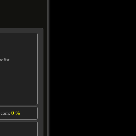
ořist
0 %
.com: