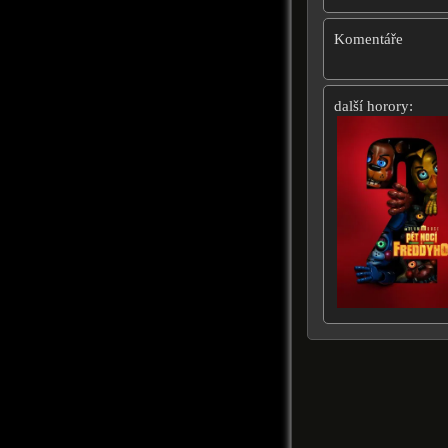
Komentáře
další horory: