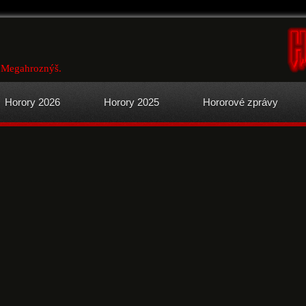
u Megahroznýš.
Horory 2026
Horory 2025
Hororové zprávy