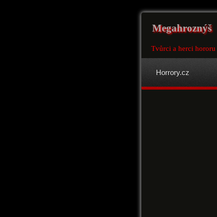
Megahroznýš
Tvůrci a herci horor
Horrory.cz