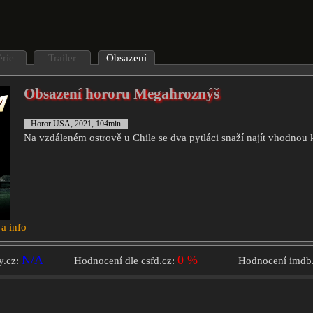
érie
Trailer
Obsazení
Obsazení hororu Megahroznýš
Horor USA, 2021, 104min
Na vzdáleném ostrově u Chile se dva pytláci snaží najít vhodnou k
 a info
N/A
0 %
y.cz:
Hodnocení dle csfd.cz:
Hodnocení imdb