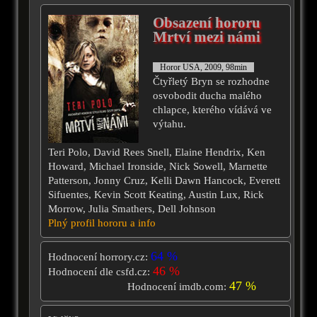
Obsazení hororu
Mrtví mezi námi
Horor USA, 2009, 98min
Čtyřletý Bryn se rozhodne
osvobodit ducha malého
chlapce, kterého vídává ve
výtahu.
Teri Polo, David Rees Snell, Elaine Hendrix, Ken
Howard, Michael Ironside, Nick Sowell, Marnette
Patterson, Jonny Cruz, Kelli Dawn Hancock, Everett
Sifuentes, Kevin Scott Keating, Austin Lux, Rick
Morrow, Julia Smathers, Dell Johnson
Plný profil hororu a info
64 %
Hodnocení horrory.cz:
46 %
Hodnocení dle csfd.cz:
47 %
Hodnocení imdb.com: