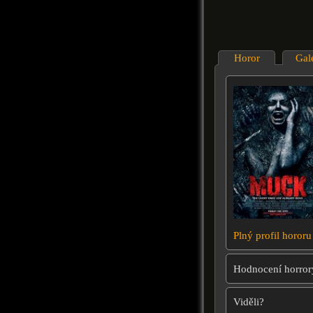
Horor
Gal
Plný profil hororu
Hodnocení horror
Viděli?