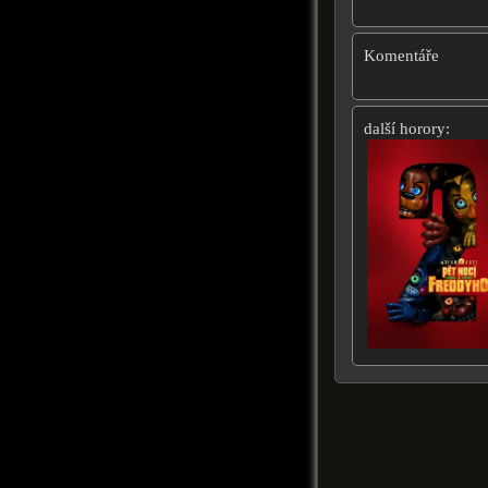
Komentáře
další horory: