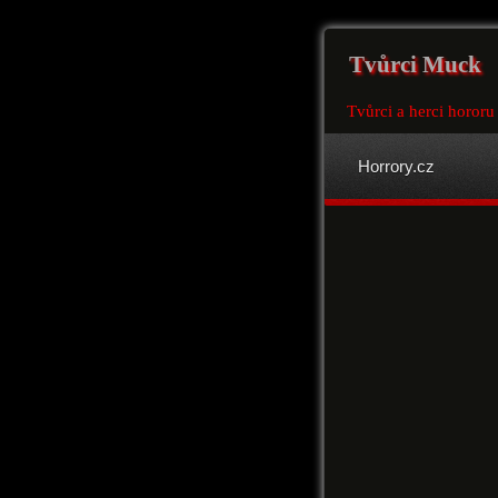
Tvůrci Muck
Tvůrci a herci horor
Horrory.cz