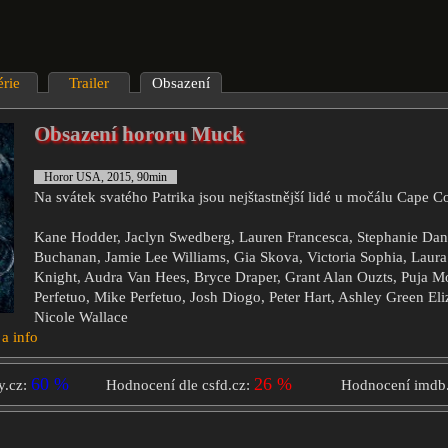
érie
Trailer
Obsazení
Obsazení hororu Muck
Horor USA, 2015, 90min
Na svátek svatého Patrika jsou nejštastnější lidé u močálu Cape Co
Kane Hodder, Jaclyn Swedberg, Lauren Francesca, Stephanie Dan
Buchanan, Jamie Lee Williams, Gia Skova, Victoria Sophia, Laura 
Knight, Audra Van Hees, Bryce Draper, Grant Alan Ouzts, Puja M
Perfetuo, Mike Perfetuo, Josh Diogo, Peter Hart, Ashley Green Eli
Nicole Wallace
 a info
60 %
26 %
y.cz:
Hodnocení dle csfd.cz:
Hodnocení imdb