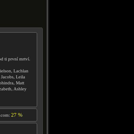
d ti první mrtví.
ielson, Lachlan
Jacobs, Leila
ohindra, Matt
zabeth, Ashley
27 %
.com: