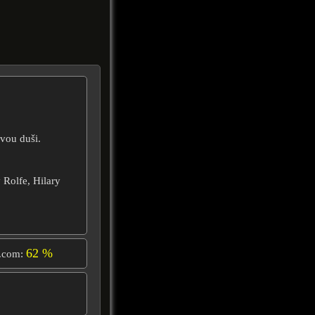
vou duši.
 Rolfe, Hilary
62 %
.com: