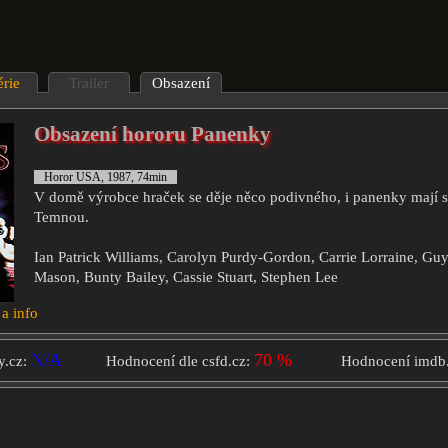
érie
Trailer
Obsazení
Obsazení hororu Panenky
Horor USA, 1987, 74min
V domě výrobce hraček se děje něco podivného, i panenky mají s
Temnou.
Ian Patrick Williams, Carolyn Purdy-Gordon, Carrie Lorraine, Guy
Mason, Bunty Bailey, Cassie Stuart, Stephen Lee
 a info
N/A
70 %
y.cz:
Hodnocení dle csfd.cz:
Hodnocení imdb