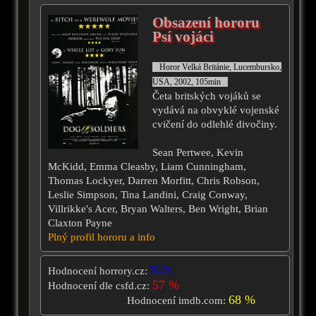
Obsazení hororu
Psí vojáci
Horor Velká Británie, Lucembursko,
USA, 2002, 105min
Četa britských vojáků se
vydává na obvyklé vojenské
cvičení do odlehlé divočiny.
Sean Pertwee, Kevin
McKidd, Emma Cleasby, Liam Cunningham,
Thomas Lockyer, Darren Morfitt, Chris Robson,
Leslie Simpson, Tina Landini, Craig Conway,
Villrikke's Acer, Bryan Walters, Ben Wright, Brian
Claxton Payne
Plný profil hororu a info
N/A
Hodnocení horrory.cz:
57 %
Hodnocení dle csfd.cz:
68 %
Hodnocení imdb.com: