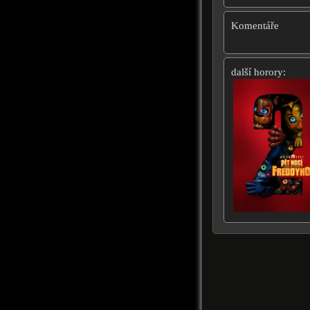
Komentáře
další horory: