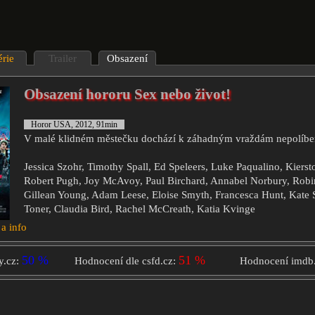
érie
Trailer
Obsazení
Obsazení hororu Sex nebo život!
Horor USA, 2012, 91min
V malé klidném městečku dochází k záhadným vraždám nepolíbe
Jessica Szohr, Timothy Spall, Ed Speleers, Luke Paqualino, Kiers
Robert Pugh, Joy McAvoy, Paul Birchard, Annabel Norbury, Robi
Gillean Young, Adam Leese, Eloise Smyth, Francesca Hunt, Kate
Toner, Claudia Bird, Rachel McCreath, Katia Kvinge
 a info
50 %
51 %
y.cz:
Hodnocení dle csfd.cz:
Hodnocení imdb