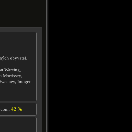
ných obyvatel.
ton Wareing,
n Morrissey,
 Sweeney, Imogen
42 %
.com: