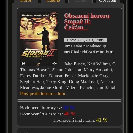
Horor
Galérie
Trailer
Obsazení
Obsazení hororu
Stopař II:
Čekám...
Horor USA, 2003, 93min
Jima stále pronásledují
strašlivé události minulosti...
Jake Busey, Kari Wuhrer, C.
Thomas Howell, Shaun Johnston, Marty Antonini,
Darcy Dunlop, Duncan Fraser, Mackenzie Gray,
Stephen Hair, Terry King, Doug MacLeod, Austen
Meadows, Janne Mortil, Valerie Planche, Jim Rattai
Plný profil hororu a info
82 %
Hodnocení horrory.cz:
46 %
Hodnocení dle csfd.cz:
41 %
Hodnocení imdb.com: