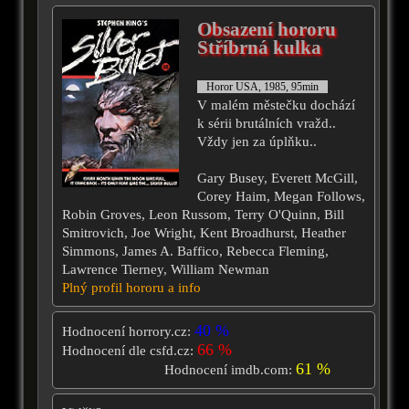
Obsazení hororu
Stříbrná kulka
Horor USA, 1985, 95min
V malém městečku dochází
k sérii brutálních vražd..
Vždy jen za úplňku..
Gary Busey, Everett McGill,
Corey Haim, Megan Follows,
Robin Groves, Leon Russom, Terry O'Quinn, Bill
Smitrovich, Joe Wright, Kent Broadhurst, Heather
Simmons, James A. Baffico, Rebecca Fleming,
Lawrence Tierney, William Newman
Plný profil hororu a info
40 %
Hodnocení horrory.cz:
66 %
Hodnocení dle csfd.cz:
61 %
Hodnocení imdb.com: