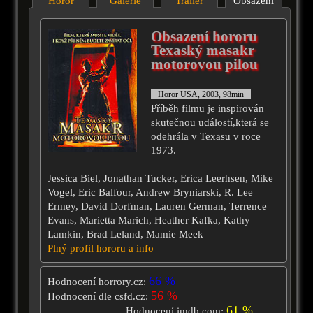
Horor
Galérie
Trailer
Obsazení
Obsazení hororu
Texaský masakr
motorovou pilou
Horor USA, 2003, 98min
Příběh filmu je inspirován
skutečnou událostí,která se
odehrála v Texasu v roce
1973.
Jessica Biel, Jonathan Tucker, Erica Leerhsen, Mike
Vogel, Eric Balfour, Andrew Bryniarski, R. Lee
Ermey, David Dorfman, Lauren German, Terrence
Evans, Marietta Marich, Heather Kafka, Kathy
Lamkin, Brad Leland, Mamie Meek
Plný profil hororu a info
66 %
Hodnocení horrory.cz:
56 %
Hodnocení dle csfd.cz:
61 %
Hodnocení imdb.com: