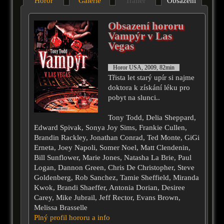
Horor
Galérie
Trailer
Obsazení
Obsazení hororu
Vampýr v Las
Vegas
Horor USA, 2009, 82min
Třista let starý upír si najme
doktora k získání léku pro
pobyt na slunci..
Tony Todd, Delia Sheppard,
Edward Spivak, Sonya Joy Sims, Frankie Cullen,
Brandin Rackley, Jonathan Conrad, Ted Monte, GiGi
Erneta, Joey Napoli, Somer Noel, Matt Clendenin,
Bill Sunflower, Marie Jones, Natasha La Brie, Paul
Logan, Dannon Green, Chris De Christopher, Steve
Goldenberg, Rob Sanchez, Tamie Sheffield, Miranda
Kwok, Brandi Shaeffer, Antonia Dorian, Desiree
Carey, Mike Jubrail, Jeff Rector, Evans Brown,
Melissa Brasselle
Plný profil hororu a info