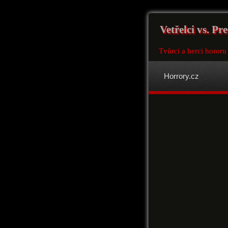
Vetřelci vs. Pr
Tvůrci a herci hororu 
Horrory.cz