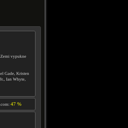
a Zemi vypukne
el Gade, Kristen
r., Ian Whyte,
47 %
.com: