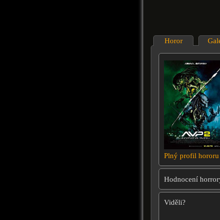
Horor
Gal
Plný profil hororu
Hodnocení horror
Viděli?