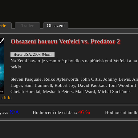
érie
Trailer
Obsazení
Obsazení hororu Vetřelci vs. Predátor 2
Horor USA, 2007, 94min
Na Zemi havaruje vesmírné plavidlo s nepřátelskými Vetřelci a n
peklo.
Steven Pasquale, Reiko Aylesworth, John Ortiz, Johnny Lewis, Ari
Hager, Sam Trammell, Robert Joy, David Paetkau, Tom Woodruff J
Chelah Horsdal, Meshach Peters, Matt Ward, Michal Suchánek
 a info
N/A
46 %
y.cz:
Hodnocení dle csfd.cz:
Hodnocení imdb