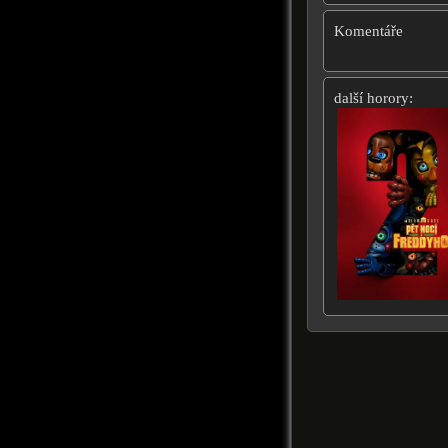
Komentáře
další horory: