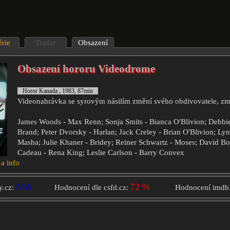
érie
Trailer
Obsazení
Obsazení hororu Videodrome
Horor Kanada , 1983, 87min
Videonahrávka se syrovým násilím změní svého obdivovatele, zm
James Woods - Max Renn; Sonja Smits - Bianca O'Blivion; Debbie
Brand; Peter Dvorsky - Harlan; Jack Creley - Brian O'Blivion; L
Masha; Julie Khaner - Bridey; Reiner Schwartz - Moses; David Bol
Cadeau - Rena King; Leslie Carlson - Barry Convex
 a info
N/A
72 %
y.cz:
Hodnocení dle csfd.cz:
Hodnocení imdb