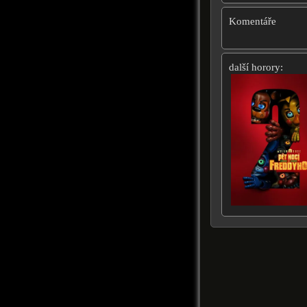
Komentáře
další horory: