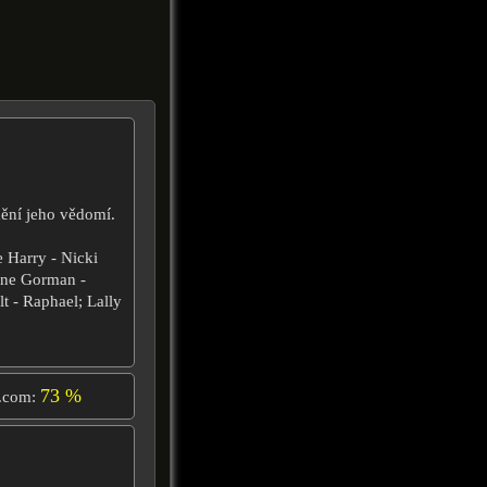
ění jeho vědomí.
 Harry - Nicki
ynne Gorman -
t - Raphael; Lally
73 %
.com: