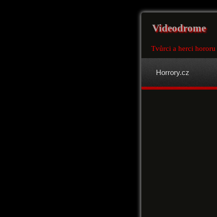
Videodrome
Tvůrci a herci horor
Horrory.cz