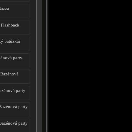
Bazza
 Flashback
ký batůžkář
zénová party
- Bazénová
azénová party
Bazénová party
Bazénová party