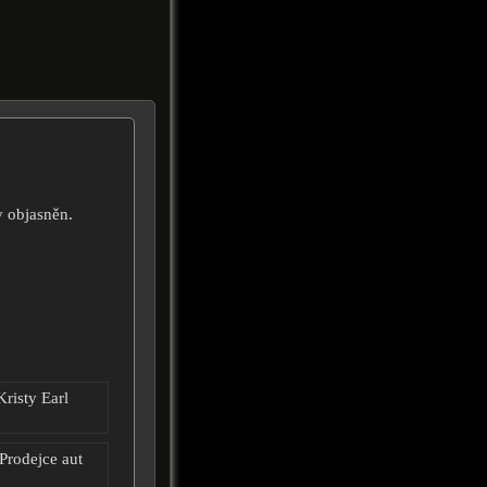
y objasněn.
Kristy Earl
Prodejce aut