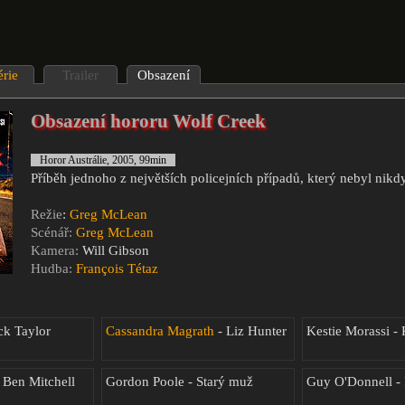
érie
Trailer
Obsazení
Obsazení hororu Wolf Creek
Horor Austrálie, 2005, 99min
Příběh jednoho z největších policejních případů, který nebyl nikd
Režie
:
Greg McLean
Scénář:
Greg McLean
Kamera:
Will Gibson
Hudba:
François Tétaz
ck Taylor
Cassandra Magrath
- Liz Hunter
Kestie Morassi - 
- Ben Mitchell
Gordon Poole - Starý muž
Guy O'Donnell - 