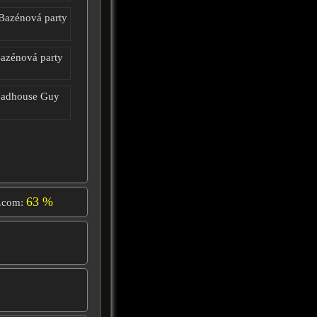
Bazénová party
Bazénová party
oadhouse Guy
63 %
.com: