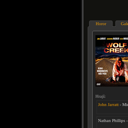
Horor
Gal
Hrají
:
John Jarratt
- Mi
Nathan Phillips 