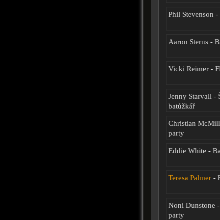
Phil Stevenson 
Aaron Sterns - B
Vicki Reimer - 
Jenny Starvall -
batůžkář
Christian McMil
party
Eddie White - B
Teresa Palmer
- 
Noni Dunstone 
party