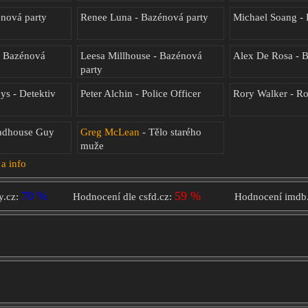
énová party
Renee Luna - Bazénová party
Michael Soang - 
- Bazénová
Leesa Millhouse - Bazénová
Alex De Rosa - 
party
s - Detektiv
Peter Alchin - Police Officer
Rory Walker - R
oadhouse Guy
Greg McLean
- Tělo starého
muže
 a info
70 %
59 %
y.cz:
Hodnocení dle csfd.cz:
Hodnocení imdb