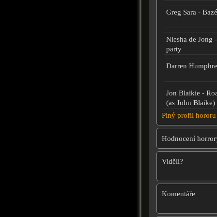
Greg Sara - Baz
Niesha de Jong 
party
Darren Humphrey
Jon Blaikie - R
(as John Blaike)
Plný profil hororu
Hodnocení horror
Viděli?
Komentáře