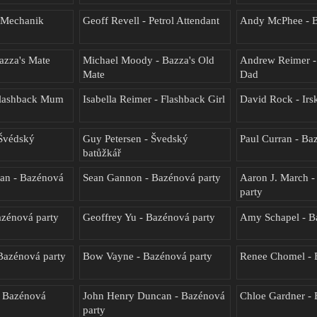
- Mechanik
Geoff Revell - Petrol Attendant
Andy McPhee - 
azza's Mate
Michael Moody - Bazza's Old
Andrew Reimer -
Mate
Dad
Flashback Mum
Isabella Reimer - Flashback Girl
David Rock - Irs
 Švédský
Guy Petersen - Švedský
Paul Curran - Ba
batůžkář
lan - Bazénová
Sean Gannon - Bazénová party
Aaron J. March 
party
azénová party
Geoffrey Yu - Bazénová party
Amy Schapel - B
Bazénová party
Bow Vayne - Bazénová party
Renee Chomel - 
- Bazénová
John Henry Duncan - Bazénová
Chloe Gardner - 
party