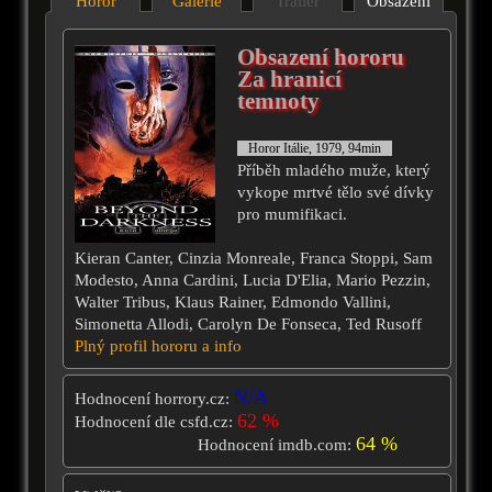
Horor
Galérie
Trailer
Obsazení
Obsazení hororu
Za hranicí
temnoty
Horor Itálie, 1979, 94min
Příběh mladého muže, který
vykope mrtvé tělo své dívky
pro mumifikaci.
Kieran Canter, Cinzia Monreale, Franca Stoppi, Sam
Modesto, Anna Cardini, Lucia D'Elia, Mario Pezzin,
Walter Tribus, Klaus Rainer, Edmondo Vallini,
Simonetta Allodi, Carolyn De Fonseca, Ted Rusoff
Plný profil hororu a info
N/A
Hodnocení horrory.cz:
62 %
Hodnocení dle csfd.cz:
64 %
Hodnocení imdb.com: