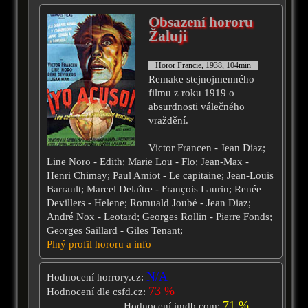
Obsazení hororu
Žaluji
Horor Francie, 1938, 104min
Remake stejnojmenného
filmu z roku 1919 o
absurdnosti válečného
vraždění.
Victor Francen - Jean Diaz;
Line Noro - Edith; Marie Lou - Flo; Jean-Max -
Henri Chimay; Paul Amiot - Le capitaine; Jean-Louis
Barrault; Marcel Delaître - François Laurin; Renée
Devillers - Helene; Romuald Joubé - Jean Diaz;
André Nox - Leotard; Georges Rollin - Pierre Fonds;
Georges Saillard - Giles Tenant;
Plný profil hororu a info
N/A
Hodnocení horrory.cz:
73 %
Hodnocení dle csfd.cz:
71 %
Hodnocení imdb.com: