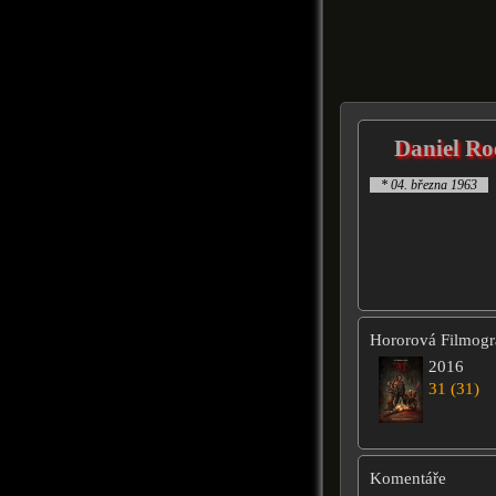
Daniel R
* 04. března 1963
Hororová Filmogra
2016
31 (31)
Komentáře