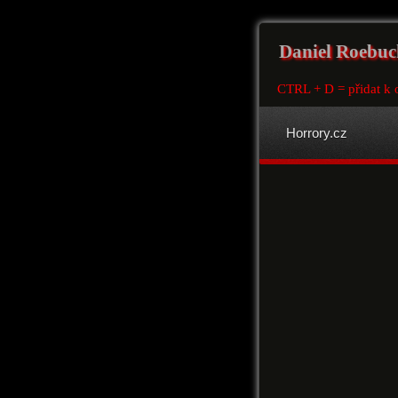
Daniel Roebuc
CTRL + D = přidat k 
Horrory.cz