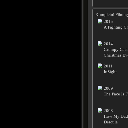
Kompletní Filmogr
2015
A Fighting C
2014
Grumpy Cat's
Christmas Ev
2011
InSight
2009
The Face Is F
2008
How My Dad 
Dracula