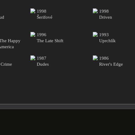
1998
1998
ud
Šerifové
Driven
1996
1993
 The Happy
The Late Shift
Uprchlík
America
1987
1986
 Crime
Dudes
River's Edge