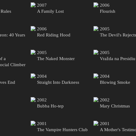
2007
2006
 Rules
A Family Lost
Flourish
2006
2005
eon: 40 Years
Red Riding Hood
The Devil's Reject
2005
2005
f a
The Naked Monster
Vražda na Presidiu
ocial Climber
2004
2004
aves End
Straight Into Darkness
Blowing Smoke
2002
2002
Bubba Ho-tep
Mary Christmas
2001
2001
The Vampire Hunters Club
A Mother's Testim