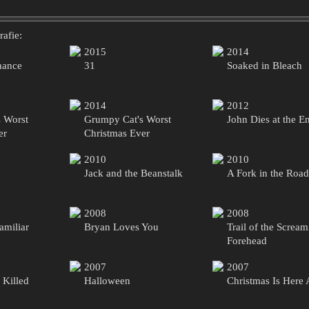
afie:
2015
2014
hance
31
Soaked in Bleach
2014
2012
 Worst
Grumpy Cat's Worst
John Dies at the E
er
Christmas Ever
2010
2010
Jack and the Beanstalk
A Fork in the Road
2008
2008
amiliar
Bryan Loves You
Trail of the Screa
Forehead
2007
2007
Killed
Halloween
Christmas Is Here 