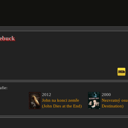
oebuck
fie:
2012
2000
John na konci zemře
Nezvratný osu
(John Dies at the End)
Destination)