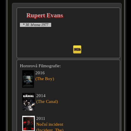
Rupert Evans
* 30. března 1977
Hororová Filmografie:
2016
(The Boy)
2014
(The Canal)
2011
Noční incident
(Incident, The)