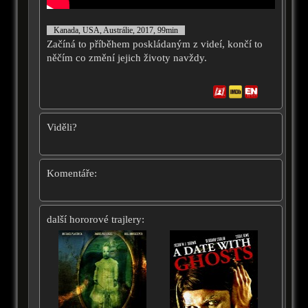
Kanada, USA, Austrálie, 2017, 99min
Začíná to příběhem poskládaným z videí, končí to
něčím co změní jejich životy navždy.
Viděli?
Komentáře:
další hororové trajlery: