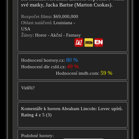
své matky, Jacka Bartse (Marton Csokas).
Rozpočet filmu
: $69,000,000
Oblast natáčení
: Louisiana -
USA
Žánry
: Horor - Akční - Fantasy
80 %
Hodnocení horrory.cz:
49 %
Hodnocení dle csfd.cz:
59 %
Hodnocení imdb.com:
Viděli?
Komentáře k hororu
Abraham Lincoln: Lovec upírů.
Rating
4
z
5
(
3
)
Podobné horory: