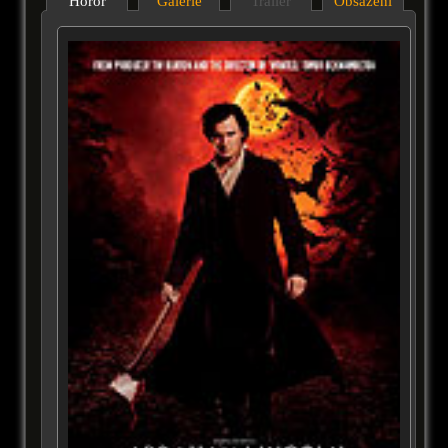
Horor
Galérie
Trailer
Obsazení