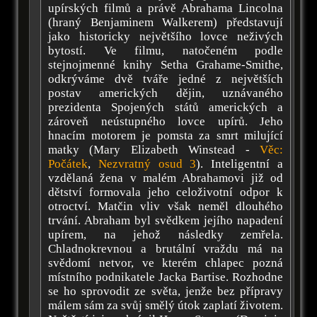
upírských filmů a právě Abrahama Lincolna
(hraný Benjaminem Walkerem) představují
jako historicky největšího lovce neživých
bytostí. Ve filmu, natočeném podle
stejnojmenné knihy Setha Grahame-Smithe,
odkrýváme dvě tváře jedné z největších
postav amerických dějin, uznávaného
prezidenta Spojených států amerických a
zároveň neústupného lovce upírů. Jeho
hnacím motorem je pomsta za smrt milující
matky (Mary Elizabeth Winstead -
Věc:
Počátek
,
Nezvratný osud 3
). Inteligentní a
vzdělaná žena v malém Abrahamovi již od
dětství formovala jeho celoživotní odpor k
otroctví. Matčin vliv však neměl dlouhého
trvání. Abraham byl svědkem jejího napadení
upírem, na jehož následky zemřela.
Chladnokrevnou a brutální vraždu má na
svědomí netvor, ve kterém chlapec pozná
místního podnikatele Jacka Bartise. Rozhodne
se ho sprovodit ze světa, jenže bez přípravy
málem sám za svůj smělý útok zaplatí životem.