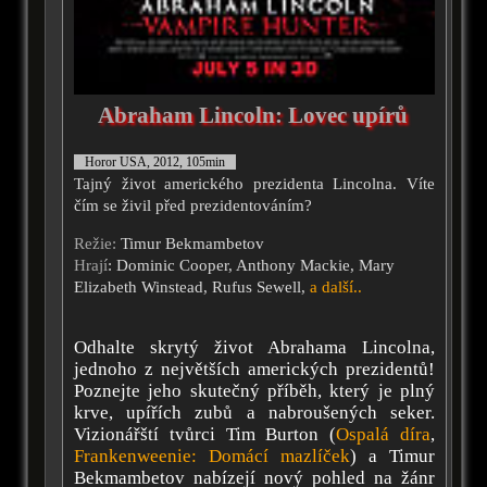
Abraham Lincoln: Lovec upírů
Horor USA, 2012, 105min
Tajný život amerického prezidenta Lincolna. Víte
čím se živil před prezidentováním?
Režie:
Timur Bekmambetov
Hrají
: Dominic Cooper, Anthony Mackie, Mary
Elizabeth Winstead, Rufus Sewell,
a další..
Odhalte skrytý život Abrahama Lincolna,
jednoho z největších amerických prezidentů!
Poznejte jeho skutečný příběh, který je plný
krve, upířích zubů a nabroušených seker.
Vizionářští tvůrci Tim Burton (
Ospalá díra
,
Frankenweenie: Domácí mazlíček
) a Timur
Bekmambetov nabízejí nový pohled na žánr