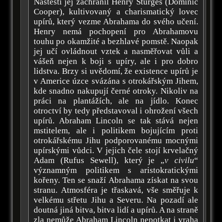
Naštěstí jej zachránil Henry Sturges (Dominic
Cooper), kultivovaný a charismatický lovec
upírů, který vezme Abrahama do svého učení.
Henry nemá pochopení pro Abrahamovu
touhu po okamžité a bezhlavé pomstě. Naopak
jej učí ovládnout vztek a nasměřovat vůli a
vášeň nejen k boji s upíry, ale i pro dobro
lidstva. Brzy si uvědomí, že existence upírů je
v Americe úzce svázána s otrokářským Jihem,
kde snadno nakupují černé otroky. Nikoliv na
práci na plantážích, ale na jídlo. Konec
otroctví by tedy představoval i ohrožení všech
upírů. Abraham Lincoln se tak stává nejen
mstitelem, ale i politikem bojujícím proti
otrokářskému Jihu podporovanému mocnými
upírskými vůdci. V jejich čele stojí krvelačný
Adam (Rufus Sewell), který je „
v civilu
“
významným politikem s aristokratickými
kořeny. Ten se snaží Abrahama získat na svou
stranu. Atmosféra je třaskavá, vše směřuje k
velkému střetu Jihu a Severu. Na pozadí ale
doutná jiná bitva, bitva lidí a upírů. A na straně
zla nemůže Abraham Lincoln nepotkat i vraha